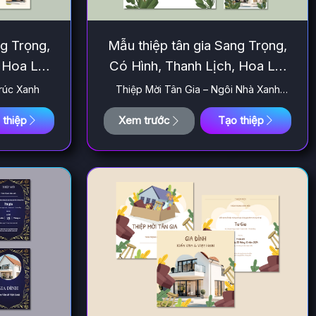
ng Trọng,
Mẫu thiệp tân gia Sang Trọng,
 Hoa Lá,
Có Hình, Thanh Lịch, Hoa Lá,
4
Hiện Đại 283
rúc Xanh
Thiệp Mời Tân Gia – Ngôi Nhà Xanh
Tươi
 thiệp
Xem trước
Tạo thiệp