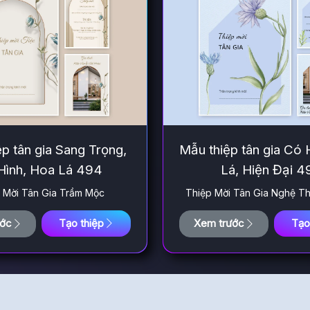
p tân gia Sang Trọng,
Mẫu thiệp tân gia Có 
Hình, Hoa Lá 494
Lá, Hiện Đại 4
 Mời Tân Gia Trầm Mộc
Thiệp Mời Tân Gia Nghệ T
Nhã
ước
Tạo thiệp
Xem trước
Tạo