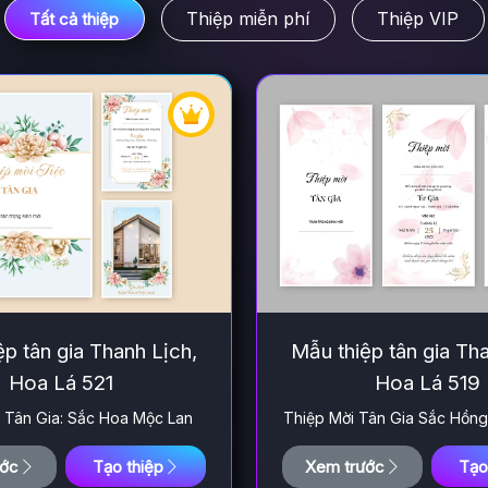
Thiệp miễn phí
Thiệp VIP
Tất cả thiệp
p tân gia Thanh Lịch,
Mẫu thiệp tân gia Th
Hoa Lá 521
Hoa Lá 519
 Tân Gia: Sắc Hoa Mộc Lan
Thiệp Mời Tân Gia Sắc Hồn
ước
Tạo thiệp
Xem trước
Tạo