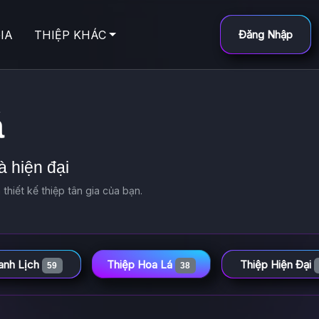
IA
THIỆP KHÁC
Đăng Nhập
á
à hiện đại
thiết kế thiệp tân gia của bạn.
anh Lịch
Thiệp Hoa Lá
Thiệp Hiện Đại
59
38