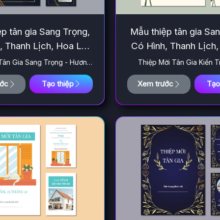
p tân gia Sang Trọng,
Mẫu thiệp tân gia Sa
, Thanh Lịch, Hoa Lá,
Có Hình, Thanh Lịch,
Hiện Đại 311
Hiện Đại 28
Tân Gia Sang Trọng - Hương
Thiệp Mời Tân Gia Kiến T
Sắc Mới
ước
Tạo thiệp
Xem trước
Tạo