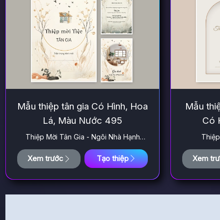
Mẫu thiệp tân gia Có Hình, Hoa
Mẫu thiệ
Lá, Màu Nước 495
Có 
Thiệp Mời Tân Gia - Ngôi Nhà Hạnh
Thiệp
Phúc
Xem trước
Tạo thiệp
Xem tr