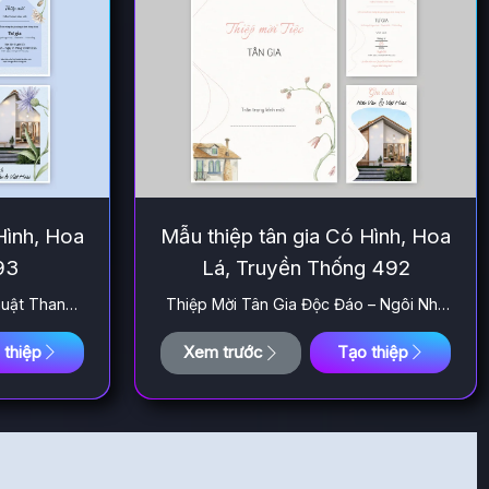
Hình, Hoa
Mẫu thiệp tân gia Có Hình, Hoa
93
Lá, Truyền Thống 492
huật Thanh
Thiệp Mời Tân Gia Độc Đáo – Ngôi Nhà
Xinh Xắn
 thiệp
Xem trước
Tạo thiệp