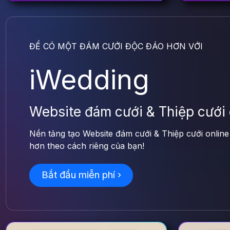
ĐỂ CÓ MỘT ĐÁM CƯỚI ĐỘC ĐÁO HƠN VỚI
iWedding
Website đám cưới & Thiệp cưới 
Nền tảng tạo Website đám cưới & Thiệp cưới onlin
hơn theo cách riêng của bạn!
Bắt đầu miễn phí ›