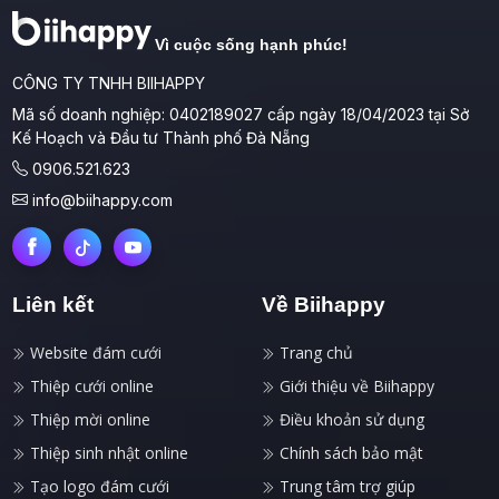
Vì cuộc sống hạnh phúc!
CÔNG TY TNHH BIIHAPPY
Mã số doanh nghiệp: 0402189027 cấp ngày 18/04/2023 tại Sở
Kế Hoạch và Đầu tư Thành phố Đà Nẵng
0906.521.623
info@biihappy.com
Liên kết
Về Biihappy
Website đám cưới
Trang chủ
Thiệp cưới online
Giới thiệu về Biihappy
Thiệp mời online
Điều khoản sử dụng
Thiệp sinh nhật online
Chính sách bảo mật
Tạo logo đám cưới
Trung tâm trợ giúp