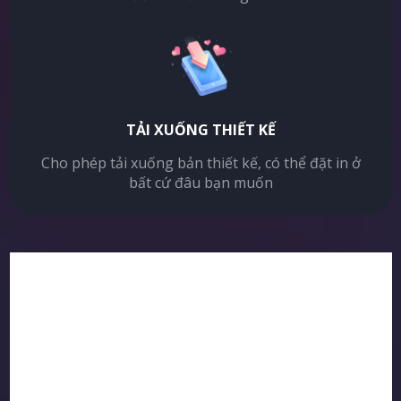
TẢI XUỐNG THIẾT KẾ
Cho phép tải xuống bản thiết kế, có thể đặt in ở
bất cứ đâu bạn muốn