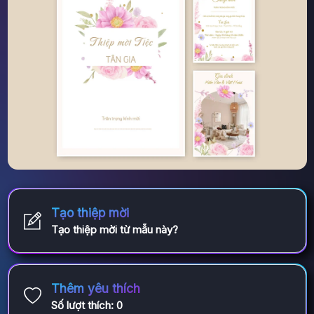
Tạo thiệp mời
Tạo thiệp mời từ mẫu này?
Thêm yêu thích
Số lượt thích:
0