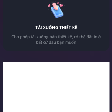
TẢI XUỐNG THIẾT KẾ
Cho phép tải xuống bản thiết kế, có thể đặt in ở
bất cứ đâu bạn muốn