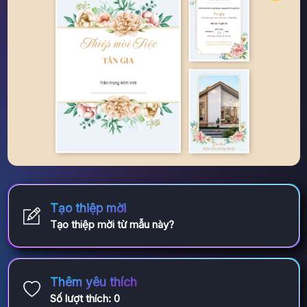
Tạo thiệp mời
Tạo thiệp mời từ mẫu này?
Thêm yêu thích
Số lượt thích:
0