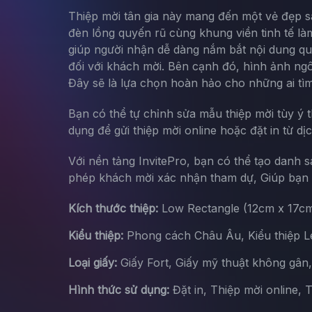
Thiệp mời tân gia này mang đến một vẻ đẹp sa
đèn lồng quyến rũ cùng khung viền tinh tế làm
giúp người nhận dễ dàng nắm bắt nội dung qua
đối với khách mời. Bên cạnh đó, hình ảnh ngôi
Đây sẽ là lựa chọn hoàn hảo cho những ai tìm 
Bạn có thể tự chỉnh sửa mẫu thiệp mời tùy ý 
dụng để gửi thiệp mời online hoặc đặt in từ dị
Với nền tảng InvitePro, bạn có thể tạo danh 
phép khách mời xác nhận tham dự, Giúp bạn d
Kích thước thiệp:
Low Rectangle (12cm x 17c
Kiểu thiệp:
Phong cách Châu Âu, Kiểu thiệp Let
Loại giấy:
Giấy Fort, Giấy mỹ thuật không gân
Hình thức sử dụng:
Đặt in, Thiệp mời online, 