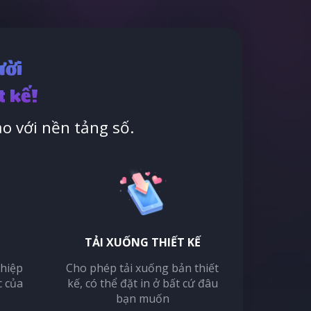
ười
t kế!
o với nền tảng số.
TẢI XUỐNG THIẾT KẾ
thiệp
Cho phép tải xuống bản thiết
c của
kế, có thể đặt in ở bất cứ đâu
bạn muốn