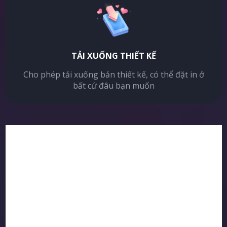
TẢI XUỐNG THIẾT KẾ
Cho phép tải xuống bản thiết kế, có thể đặt in ở
bất cứ đâu bạn muốn