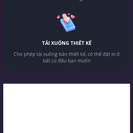
TẢI XUỐNG THIẾT KẾ
Cho phép tải xuống bản thiết kế, có thể đặt in ở
bất cứ đâu bạn muốn