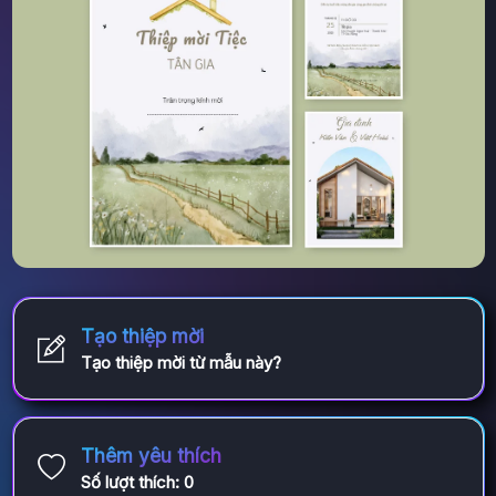
Tạo thiệp mời
Tạo thiệp mời từ mẫu này?
Thêm yêu thích
Số lượt thích:
0