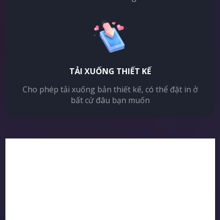
TẢI XUỐNG THIẾT KẾ
Cho phép tải xuống bản thiết kế, có thể đặt in ở
bất cứ đâu bạn muốn