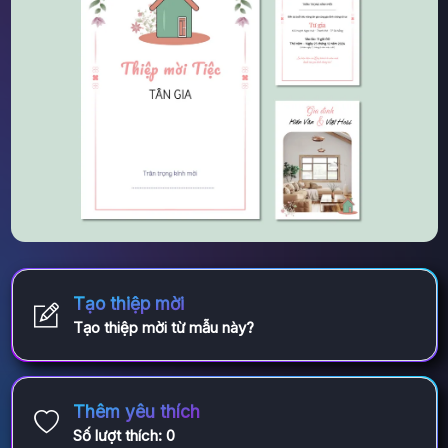
Tạo thiệp mời
Tạo thiệp mời từ mẫu này?
Thêm yêu thích
Số lượt thích:
0