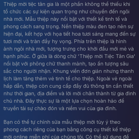
Thiệp mời tiệc tân gia là một phần không thể thiếu khi
tổ chức các sự kiện quan trọng như chuyển đến ngôi
nhà mới. Mẫu thiệp này nổi bật với thiết kế tinh tế và
phong cách sang trọng. Nền thiệp màu đen tạo nên sự
hiện đại, kết hợp với họa tiết hoa tươi sáng mang đến sự
tươi mới và tràn đầy hy vọng. Phía trên thiệp là hình
ảnh ngôi nhà mới, tượng trưng cho khởi đầu mới mẻ và
hạnh phúc. Ở giữa là dòng chữ 'Thiệp mời Tiệc Tân Gia'
nổi bật với phông chữ thanh mảnh, tạo ấn tượng sâu
sắc cho người nhận. Khung viền đơn giản nhưng thanh
lịch làm tăng thêm vẻ tinh tế cho thiệp. Ngoài vẻ ngoài
hấp dẫn, thiệp còn cung cấp đầy đủ thông tin cần thiết
như thời gian, địa điểm và lời mời chân thành từ gia đình
chủ nhà. Đây thực sự là một lựa chọn hoàn hảo để
truyền tải sự chào đón và niềm vui của gia đình.
Bạn có thể tự chỉnh sửa mẫu thiệp mời tùy ý theo
phong cách riêng của bạn bằng công cụ thiết kế thiệp
mời online miễn phí của chúng tôi. Có thể sử dụng để