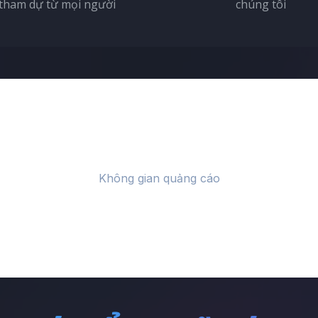
tham dự từ mọi người
chúng tôi