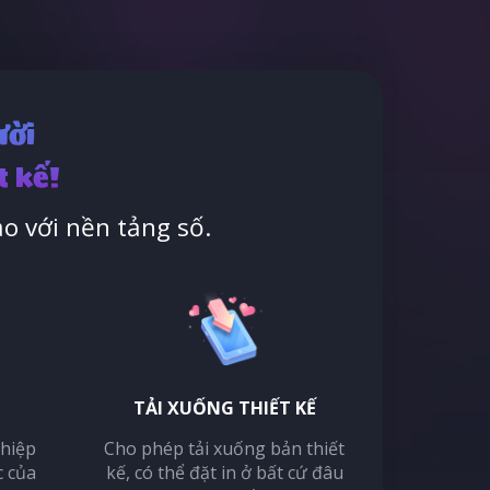
ười
t kế!
o với nền tảng số.
TẢI XUỐNG THIẾT KẾ
thiệp
Cho phép tải xuống bản thiết
c của
kế, có thể đặt in ở bất cứ đâu