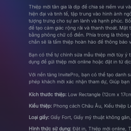
Thiệp mời tân gia là dịp để chia sẻ niềm vui v
hiện đại và tinh tế, tập trung vào hình ảnh 
tượng trưng cho sự an lành và hạnh phúc. Bố
để tạo cảm giác rộng rãi và thanh thoát. Mặt 
bằng phông chữ cổ điển. Phía trong là thông ti
chắn sẽ là tấm thiệp hoàn hảo để thông báo v
Bạn có thể tự chỉnh sửa mẫu thiệp mời tùy ý 
dụng để gửi thiệp mời online hoặc đặt in từ dị
Với nền tảng InvitePro, bạn có thể tạo danh 
phép khách mời xác nhận tham dự, Giúp bạn d
Kích thước thiệp:
Low Rectangle (12cm x 17c
Kiểu thiệp:
Phong cách Châu Âu, Kiểu thiệp Let
Loại giấy:
Giấy Fort, Giấy mỹ thuật không gân
Hình thức sử dụng:
Đặt in, Thiệp mời online, 