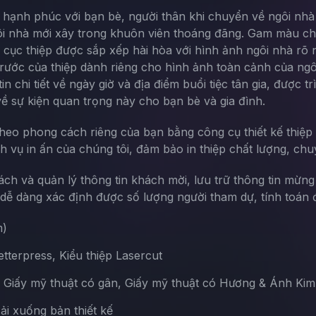
à hạnh phúc với bạn bè, người thân khi chuyển về ngôi nhà m
ngôi nhà mới xây trong khuôn viên thoáng đãng. Gam màu ch
 cục thiệp được sắp xếp hài hòa với hình ảnh ngôi nhà rõ
trước của thiệp dành riêng cho hình ảnh toàn cảnh của ngôi
n chi tiết về ngày giờ và địa điểm buổi tiệc tân gia, được 
ề sự kiện quan trọng này cho bạn bè và gia đình.
theo phong cách riêng của bạn bằng công cụ thiết kế thiệp 
ch vụ in ấn của chúng tôi, đảm bảo in thiệp chất lượng, chu
sách và quản lý thông tin khách mời, lưu trữ thông tin mừn
ễ dàng xác định được số lượng người tham dự, tính toán đ
m)
terpress, Kiểu thiệp Lasercut
, Giấy mỹ thuật có gân, Giấy mỹ thuật có Hương & Ánh Kim
Tải xuống bản thiết kế