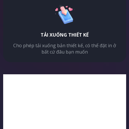
TẢI XUỐNG THIẾT KẾ
Cho phép tải xuống bản thiết kế, có thể đặt in ở
bất cứ đâu bạn muốn