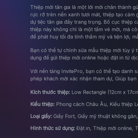
Thiệp mời tân gia là một lời mời chân thành gử
rực rỡ trên nền xanh tươi mát, thiệp tạo cảm
dự tiệc tân gia đầy trang trọng. Bố cục thiệp 
thiệp này không chỉ là một tấm vé mời, mà c
để phát huy tối đa tính thẩm mỹ và tiện lợi, 
Bạn có thể tự chỉnh sửa mẫu thiệp mời tùy ý 
dụng để gửi thiệp mời online hoặc đặt in từ dị
Với nền tảng InvitePro, bạn có thể tạo danh 
phép khách mời xác nhận tham dự, Giúp bạn d
Kích thước thiệp:
Low Rectangle (12cm x 17c
Kiểu thiệp:
Phong cách Châu Âu, Kiểu thiệp Let
Loại giấy:
Giấy Fort, Giấy mỹ thuật không gân
Hình thức sử dụng:
Đặt in, Thiệp mời online, 