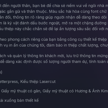
i đến người thân, bạn bè để chia sẻ niềm vui về ngôi nhà mớ
 giác gần gũi và thân thuộc. Màu sắc hài hòa cùng font chữ
cân đối, thông tin rõ ràng giúp người nhận dễ dàng theo dõi
òn là kỷ vật đánh dấu bước ngoặt, mở ra một chặng đường m
mẫu thiệp này chắc chắn sẽ để lại ấn tượng sâu sắc đối với 
theo phong cách riêng của bạn bằng công cụ thiết kế thiệp 
ch vụ in ấn của chúng tôi, đảm bảo in thiệp chất lượng, chu
sách và quản lý thông tin khách mời, lưu trữ thông tin mừn
ễ dàng xác định được số lượng người tham dự, tính toán đ
m)
terpress, Kiểu thiệp Lasercut
, Giấy mỹ thuật có gân, Giấy mỹ thuật có Hương & Ánh Kim
Tải xuống bản thiết kế