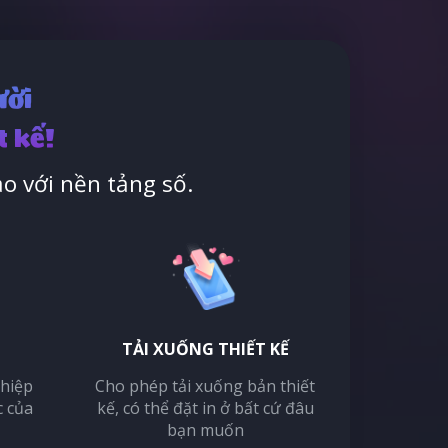
ười
t kế!
o với nền tảng số.
TẢI XUỐNG THIẾT KẾ
thiệp
Cho phép tải xuống bản thiết
c của
kế, có thể đặt in ở bất cứ đâu
bạn muốn