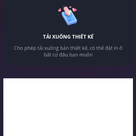
TẢI XUỐNG THIẾT KẾ
Cho phép tải xuống bản thiết kế, có thể đặt in ở
bất cứ đâu bạn muốn