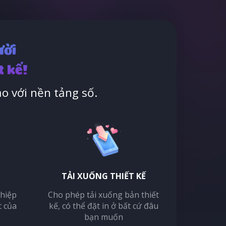
ười
t kế!
o với nền tảng số.
TẢI XUỐNG THIẾT KẾ
thiệp
Cho phép tải xuống bản thiết
c của
kế, có thể đặt in ở bất cứ đâu
bạn muốn