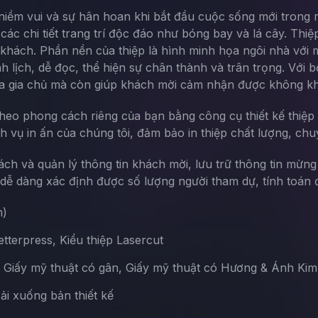
ẻ niềm vui và sự hân hoan khi bắt đầu cuộc sống mới trong 
 các chi tiết trang trí độc đáo như bóng bay và lá cây. T
u khách. Phần nền của thiệp là hình minh họa ngôi nhà với 
 lịch, dễ đọc, thể hiện sự chân thành và trân trọng. Với 
 gia chủ mà còn giúp khách mời cảm nhận được không khí đ
theo phong cách riêng của bạn bằng công cụ thiết kế thiệp 
ch vụ in ấn của chúng tôi, đảm bảo in thiệp chất lượng, chu
sách và quản lý thông tin khách mời, lưu trữ thông tin mừn
ễ dàng xác định được số lượng người tham dự, tính toán đ
m)
terpress, Kiểu thiệp Lasercut
, Giấy mỹ thuật có gân, Giấy mỹ thuật có Hương & Ánh Kim
Tải xuống bản thiết kế