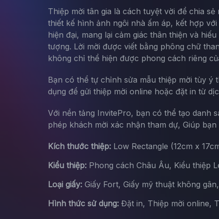
Thiệp mời tân gia là cách tuyệt vời để chia s
thiết kế hình ảnh ngôi nhà ấm áp, kết hợp với
hiện đại, mang lại cảm giác thân thiện và hiế
tượng. Lời mời được viết bằng phông chữ thanh
không chỉ thể hiện được phong cách riêng của
Bạn có thể tự chỉnh sửa mẫu thiệp mời tùy ý 
dụng để gửi thiệp mời online hoặc đặt in từ dị
Với nền tảng InvitePro, bạn có thể tạo danh 
phép khách mời xác nhận tham dự, Giúp bạn d
Kích thước thiệp:
Low Rectangle (12cm x 17c
Kiểu thiệp:
Phong cách Châu Âu, Kiểu thiệp Let
Loại giấy:
Giấy Fort, Giấy mỹ thuật không gân
Hình thức sử dụng:
Đặt in, Thiệp mời online, 