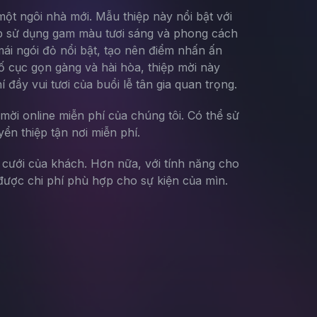
một ngôi nhà mới. Mẫu thiệp này nổi bật với
hiệp sử dụng gam màu tươi sáng và phong cách
mái ngói đỏ nổi bật, tạo nên điểm nhấn ấn
bố cục gọn gàng và hài hòa, thiệp mời này
ầy vui tươi của buổi lễ tân gia quan trọng.
mời online miễn phí của chúng tôi. Có thể sử
yển thiệp tận nơi miễn phí.
g cưới của khách. Hơn nữa, với tính năng cho
ược chi phí phù hợp cho sự kiện của mìn.