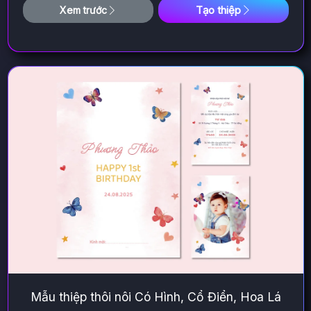
Tạo thiệp
Xem trước
Mẫu thiệp thôi nôi Có Hình, Cổ Điển, Hoa Lá