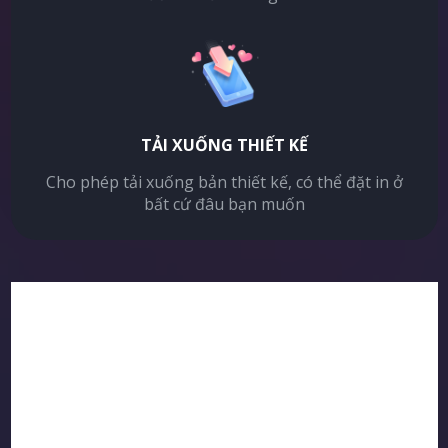
TẢI XUỐNG THIẾT KẾ
Cho phép tải xuống bản thiết kế, có thể đặt in ở
bất cứ đâu bạn muốn