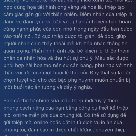
hợp cùng họa tiết hình ong vàng và hoa lá, thiệp tạo
cảm giác gần gũi với thiên nhiên. Điểm nhấn của thiệp là
dáng vẻ đáng yêu và tươi vui, phản ánh niềm hân hoan
cùng hạnh phúc của con nhỏ trong ngày đầu tiên bước
vào tuổi mới. Bố cục thiệp được tối giản, dễ đọc, giúp
người nhận cảm thấy thoải mái khi tiếp nhận thông tin
quan trọng. Phần hình ảnh của bé khiến lời thiệp thêm
phần cá nhân hóa và thu hút sự chú ý. Màu sắc được
phối hợp hài hòa tạo nên sự cân bằng, phù hợp với tinh
thần vui tươi của một buổi lễ thôi nôi. Đây thật sự là lựa
chọn tuyệt vời cho các bậc phụ huynh muốn chuẩn bị
một buổi tiệc ấn tượng và đầy ý nghĩa.
Bạn có thể tự chỉnh sửa mẫu thiệp mời tùy ý theo
phong cách riêng của bạn bằng công cụ thiết kế thiệp
mời online miễn phí của chúng tôi. Có thể sử dụng để
gửi thiệp mời online hoặc đặt in từ dịch vụ in ấn của
chúng tôi, đảm bảo in thiệp chất lượng, chuyển thiệp