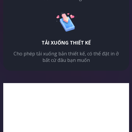
TẢI XUỐNG THIẾT KẾ
Cho phép tải xuống bản thiết kế, có thể đặt in ở
bất cứ đâu bạn muốn