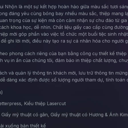
ui Nhộn là một sự kết hợp hoàn hảo giữa màu sắc tươi sáng
long đáng yêu cùng bóng bay nhiều màu sắc, thiệp mang lại 
uan trọng của sự kiện mà còn cảm nhận sự chu đáo từ gia đì
 cách khoa học, dễ nhìn. Chất liệu giấy cao cấp cùng đườn
thiệp mời góp phần vào việc tổ chức một buổi tiệc sinh nh
để ghi lời mời, điều này tạo ra sự cá nhân hóa cho người g
theo phong cách riêng của bạn bằng công cụ thiết kế thiệp 
ch vụ in ấn của chúng tôi, đảm bảo in thiệp chất lượng, chu
sách và quản lý thông tin khách mời, lưu trữ thông tin mừn
ễ dàng xác định được số lượng người tham dự, tính toán đ
m)
terpress, Kiểu thiệp Lasercut
, Giấy mỹ thuật có gân, Giấy mỹ thuật có Hương & Ánh Kim
Tải xuống bản thiết kế