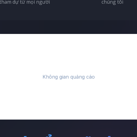
tham dự từ mọi người
chúng tôi