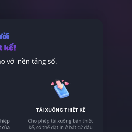
ười
t kế!
o với nền tảng số.
TẢI XUỐNG THIẾT KẾ
thiệp
Cho phép tải xuống bản thiết
c của
kế, có thể đặt in ở bất cứ đâu