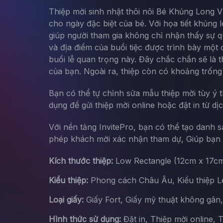
Thiệp mời sinh nhật thôi nôi Bé Khủng Long V
cho ngày đặc biệt của bé. Với họa tiết khủng 
giúp người tham gia không chỉ nhận thấy sự q
và địa điểm của buổi tiệc được trình bày một
buổi lễ quan trọng này. Đây chắc chắn sẽ là 
của bạn. Ngoài ra, thiệp còn có khoảng trống 
Bạn có thể tự chỉnh sửa mẫu thiệp mời tùy ý 
dụng để gửi thiệp mời online hoặc đặt in từ dị
Với nền tảng InvitePro, bạn có thể tạo danh 
phép khách mời xác nhận tham dự, Giúp bạn d
Kích thước thiệp:
Low Rectangle (12cm x 17c
Kiểu thiệp:
Phong cách Châu Âu, Kiểu thiệp Let
Loại giấy:
Giấy Fort, Giấy mỹ thuật không gân
Hình thức sử dụng:
Đặt in, Thiệp mời online, 