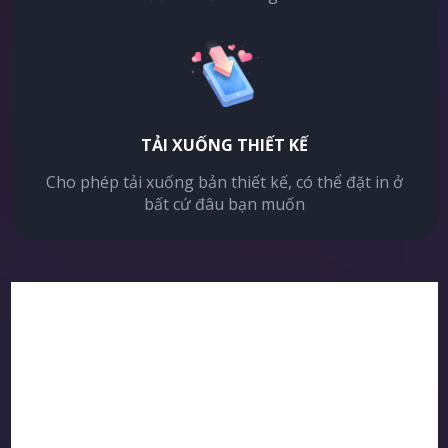
TẢI XUỐNG THIẾT KẾ
Cho phép tải xuống bản thiết kế, có thể đặt in ở
bất cứ đâu bạn muốn