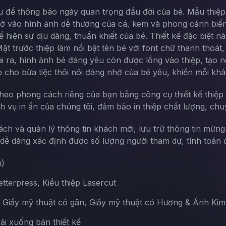
ếu để thông báo ngày quan trọng đầu đời của bé. Mẫu thiệp
 nhờ vào hình ảnh dễ thương của cá, kem và phong cảnh bi
hiện sự dịu dàng, thuần khiết của bé. Thiết kế đặc biệt 
ặt trước thiệp làm nổi bật tên bé với font chữ thanh thoát
i ra, hình ảnh bé đáng yêu còn được lồng vào thiệp, tạo 
 cho bữa tiệc thôi nôi đáng nhớ của bé yêu, khiến mỗi k
theo phong cách riêng của bạn bằng công cụ thiết kế thiệp 
ch vụ in ấn của chúng tôi, đảm bảo in thiệp chất lượng, chu
sách và quản lý thông tin khách mời, lưu trữ thông tin mừn
ễ dàng xác định được số lượng người tham dự, tính toán đ
m)
terpress, Kiểu thiệp Lasercut
, Giấy mỹ thuật có gân, Giấy mỹ thuật có Hương & Ánh Kim
Tải xuống bản thiết kế