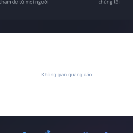
tham dự từ mọi người
chúng tôi