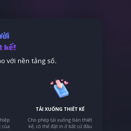
ười
t kế!
o với nền tảng số.
TẢI XUỐNG THIẾT KẾ
thiệp
Cho phép tải xuống bản thiết
c của
kế, có thể đặt in ở bất cứ đâu