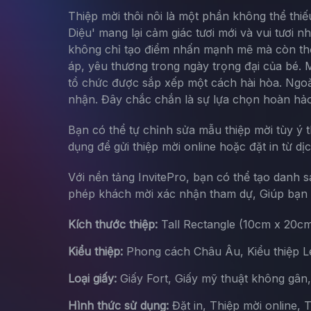
Thiệp mời thôi nôi là một phần không thể thi
Diệu' mang lại cảm giác tươi mới và vui tươi
không chỉ tạo điểm nhấn mạnh mẽ mà còn thể 
áp, yêu thương trong ngày trọng đại của bé. M
tổ chức được sắp xếp một cách hài hòa. Ngoà
nhận. Đây chắc chắn là sự lựa chọn hoàn hảo
Bạn có thể tự chỉnh sửa mẫu thiệp mời tùy ý 
dụng để gửi thiệp mời online hoặc đặt in từ dị
Với nền tảng InvitePro, bạn có thể tạo danh 
phép khách mời xác nhận tham dự, Giúp bạn d
Kích thước thiệp:
Tall Rectangle (10cm x 20c
Kiểu thiệp:
Phong cách Châu Âu, Kiểu thiệp Let
Loại giấy:
Giấy Fort, Giấy mỹ thuật không gân
Hình thức sử dụng:
Đặt in, Thiệp mời online, 