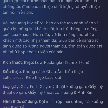
gửi thiệp mời online hoặc đặt in từ dịch vụ in ấn của
chúng tôi, đảm bảo in thiệp chất lượng, chuyển thiệp
tận nơi miễn phí.
Với nền tảng InvitePro, bạn có thể tạo danh sách và
quản lý thông tin khách mời, lưu trữ thông tin mừng
cưới của khách. Hơn nữa, với tính năng cho phép
khách mời xác nhận tham dự, Giúp bạn dễ dàng xác
định được số lượng người tham dự, tính toán được chi
phí phù hợp cho sự kiện của mìn.
Kích thước thiệp:
Low Rectangle (12cm x 17cm)
Kiểu thiệp:
Phong cách Châu Âu, Kiểu thiệp
Letterpress, Kiểu thiệp Lasercut
Loại giấy:
Giấy Fort, Giấy mỹ thuật không gân, Giấy mỹ
thuật có gân, Giấy mỹ thuật có Hương & Ánh Kim
Hình thức sử dụng:
Đặt in, Thiệp mời online, Tải xuống
bản thiết kế