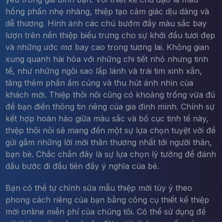
hồng phấn nhẹ nhàng, thiệp tạo cảm giác dịu dàng và
dễ thương. Hình ảnh các chú bướm đầy màu sắc bay
lượn trên nền thiệp biểu trưng cho sự khởi đầu tươi đẹp
và những ước mơ bay cao trong tương lai. Không gian
xung quanh hài hòa với những chi tiết nhỏ nhưng tinh
tế, như những ngôi sao lấp lánh và trái tim xinh xắn,
tăng thêm phần ấm cúng và thu hút ánh nhìn của
khách mời. Thiệp thôi nôi cũng có khoảng trống vừa đủ
để bạn điền thông tin riêng của gia đình mình. Chính sự
kết hợp hoàn hảo giữa màu sắc và bố cục tinh tế này,
thiệp thôi nôi sẽ mang đến một sự lựa chọn tuyệt vời để
gửi gắm những lời mời thân thương nhất tới người thân,
bạn bè. Chắc chắn đây là sự lựa chọn lý tưởng để đánh
dấu bước đi đầu tiên đầy ý nghĩa của bé.
Bạn có thể tự chỉnh sửa mẫu thiệp mời tùy ý theo
phong cách riêng của bạn bằng công cụ thiết kế thiệp
mời online miễn phí của chúng tôi. Có thể sử dụng để