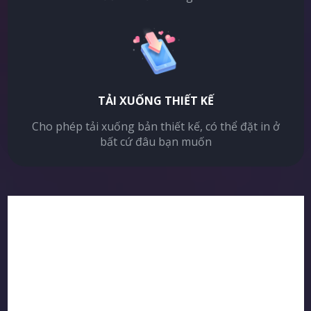
TẢI XUỐNG THIẾT KẾ
Cho phép tải xuống bản thiết kế, có thể đặt in ở
bất cứ đâu bạn muốn