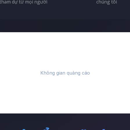
tham dự từ mọi người
chúng tôi