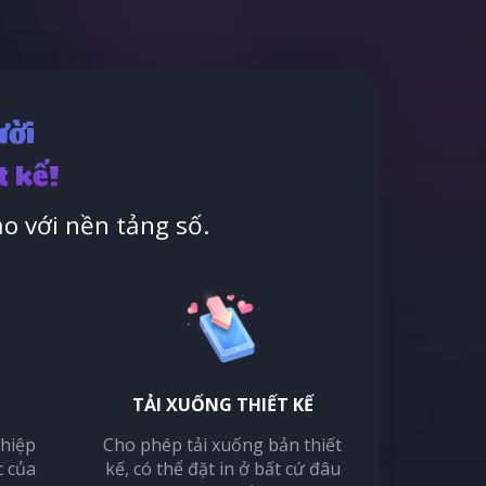
ười
t kế!
o với nền tảng số.
TẢI XUỐNG THIẾT KẾ
thiệp
Cho phép tải xuống bản thiết
c của
kế, có thể đặt in ở bất cứ đâu