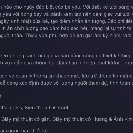
n hảo cho ngày đặc biệt của bé yêu. Với thiết kế tươi sáng 
 yêu với bóng bay và bánh kem tạo nên cảm giác vui tươi 
 ngày sinh nhật của bé, tạo điểm nhấn ấn tượng. Các chi tiế
 in ấn chất lượng cao đảm bảo sắc nét, mang lại sự tinh tế
người thân. Thiệp vừa phù hợp để lưu giữ làm kỷ niệm, vừ
theo phong cách riêng của bạn bằng công cụ thiết kế thiệp 
ch vụ in ấn của chúng tôi, đảm bảo in thiệp chất lượng, chu
sách và quản lý thông tin khách mời, lưu trữ thông tin mừn
ễ dàng xác định được số lượng người tham dự, tính toán đ
m)
terpress, Kiểu thiệp Lasercut
, Giấy mỹ thuật có gân, Giấy mỹ thuật có Hương & Ánh Kim
Tải xuống bản thiết kế