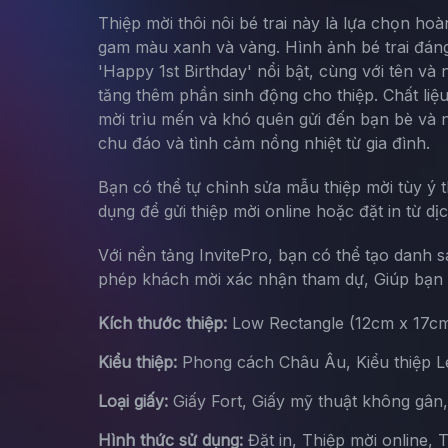
Thiệp mời thôi nôi bé trai này là lựa chọn hoà
gam màu xanh và vàng. Hình ảnh bé trai đáng
'Happy 1st Birthday' nổi bật, cùng với tên và
tăng thêm phần sinh động cho thiệp. Chất liệu
mời trìu mến và khó quên gửi đến bạn bè và 
chu đáo và tình cảm nồng nhiệt từ gia đình.
Bạn có thể tự chỉnh sửa mẫu thiệp mời tùy ý 
dụng để gửi thiệp mời online hoặc đặt in từ dị
Với nền tảng InvitePro, bạn có thể tạo danh 
phép khách mời xác nhận tham dự, Giúp bạn d
Kích thước thiệp:
Low Rectangle (12cm x 17c
Kiểu thiệp:
Phong cách Châu Âu, Kiểu thiệp Let
Loại giấy:
Giấy Fort, Giấy mỹ thuật không gân
Hình thức sử dụng:
Đặt in, Thiệp mời online, 