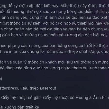
trọng để kỷ niệm dịp đặc biệt này. Mẫu thiệp này được thiế
tiết dễ thương như ngôi sao và bong bóng tạo điểm nhấn vu
nh ảnh đáng yêu, cùng hình ảnh của bé tạo nên sự đặc biệ
 bắt thông tin sự kiện. Với bố cục hợp lý, thiệp mời này k
ựa chọn hoàn hảo để mời gia đình và bạn bè đến chung vui
g giữa bạn và những người thân yêu trong dịp đặc biệt này.
theo phong cách riêng của bạn bằng công cụ thiết kế thiệp 
ch vụ in ấn của chúng tôi, đảm bảo in thiệp chất lượng, chu
sách và quản lý thông tin khách mời, lưu trữ thông tin mừn
ễ dàng xác định được số lượng người tham dự, tính toán đ
m)
terpress, Kiểu thiệp Lasercut
, Giấy mỹ thuật có gân, Giấy mỹ thuật có Hương & Ánh Kim
Tải xuống bản thiết kế