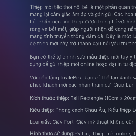
Thiệp mời tiệc thôi nôi bé là một phần quan 
mang lại cảm giác ấm áp và gần gũi. Các họa 
bé. Phần nền của thiệp được trang trí với hì
ràng và bắt mắt, giúp người nhận dễ dàng nắm
mang tính truyền thống đậm đà. Đây là một l
để thiệp mời này trở thành cầu nối yêu thươn
Bạn có thể tự chỉnh sửa mẫu thiệp mời tùy ý 
dụng để gửi thiệp mời online hoặc đặt in từ dị
Với nền tảng InvitePro, bạn có thể tạo danh 
phép khách mời xác nhận tham dự, Giúp bạn d
Kích thước thiệp:
Tall Rectangle (10cm x 20c
Kiểu thiệp:
Phong cách Châu Âu, Kiểu thiệp Let
Loại giấy:
Giấy Fort, Giấy mỹ thuật không gân
Hình thức sử dụng:
Đặt in, Thiệp mời online, 