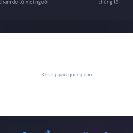
tham dự từ mọi người
chúng tôi