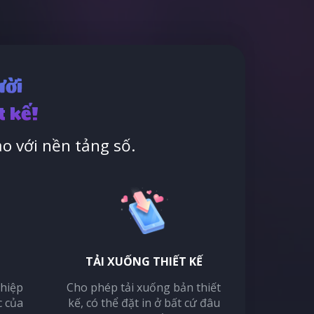
ười
t kế!
o với nền tảng số.
TẢI XUỐNG THIẾT KẾ
thiệp
Cho phép tải xuống bản thiết
c của
kế, có thể đặt in ở bất cứ đâu