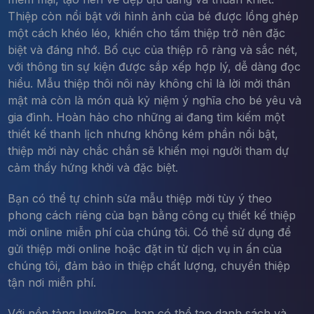
Thiệp còn nổi bật với hình ảnh của bé được lồng ghép
một cách khéo léo, khiến cho tấm thiệp trở nên đặc
biệt và đáng nhớ. Bố cục của thiệp rõ ràng và sắc nét,
với thông tin sự kiện được sắp xếp hợp lý, dễ dàng đọc
hiểu. Mẫu thiệp thôi nôi này không chỉ là lời mời thân
mật mà còn là món quà kỷ niệm ý nghĩa cho bé yêu và
gia đình. Hoàn hảo cho những ai đang tìm kiếm một
thiết kế thanh lịch nhưng không kém phần nổi bật,
thiệp mời này chắc chắn sẽ khiến mọi người tham dự
cảm thấy hứng khởi và đặc biệt.
Bạn có thể tự chỉnh sửa mẫu thiệp mời tùy ý theo
phong cách riêng của bạn bằng công cụ thiết kế thiệp
mời online miễn phí của chúng tôi. Có thể sử dụng để
gửi thiệp mời online hoặc đặt in từ dịch vụ in ấn của
chúng tôi, đảm bảo in thiệp chất lượng, chuyển thiệp
tận nơi miễn phí.
Với nền tảng InvitePro, bạn có thể tạo danh sách và