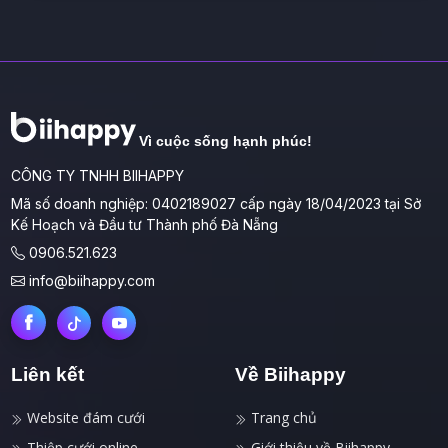
Vì cuộc sống hạnh phúc!
CÔNG TY TNHH BIIHAPPY
Mã số doanh nghiệp: 0402189027 cấp ngày 18/04/2023 tại Sở
Kế Hoạch và Đầu tư Thành phố Đà Nẵng
0906.521.623
info@biihappy.com
Liên kết
Về Biihappy
Website đám cưới
Trang chủ
Thiệp cưới online
Giới thiệu về Biihappy