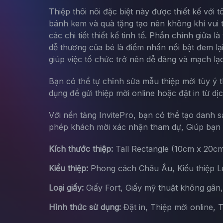
Thiệp thôi nôi đặc biệt này được thiết kế với
bánh kem và quà tặng tạo nên không khí vui t
các chi tiết thiết kế tinh tế. Phần chính giữa
dễ thương của bé là điểm nhấn nổi bật đem lạ
giúp việc tổ chức trở nên dễ dàng và mạch lạ
Bạn có thể tự chỉnh sửa mẫu thiệp mời tùy ý 
dụng để gửi thiệp mời online hoặc đặt in từ dị
Với nền tảng InvitePro, bạn có thể tạo danh 
phép khách mời xác nhận tham dự, Giúp bạn d
Kích thước thiệp:
Tall Rectangle (10cm x 20c
Kiểu thiệp:
Phong cách Châu Âu, Kiểu thiệp Let
Loại giấy:
Giấy Fort, Giấy mỹ thuật không gân
Hình thức sử dụng:
Đặt in, Thiệp mời online, 