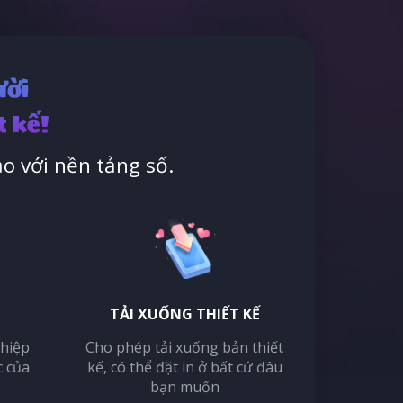
ười
t kế!
o với nền tảng số.
TẢI XUỐNG THIẾT KẾ
thiệp
Cho phép tải xuống bản thiết
c của
kế, có thể đặt in ở bất cứ đâu
bạn muốn