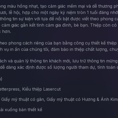
 tông màu hồng nhạt, tạo cảm giác mềm mại và dễ thương phù
ươi, lễ hội, hợp cho một ngày kỷ niệm tròn 1 tuổi đáng nh
 là thông tin sự kiện với tựa đề nổi bật được viết theo phon
i cảm giác gắn kết tình cảm gia đình, bè bạn. Thiệp còn có
c hơn.
theo phong cách riêng của bạn bằng công cụ thiết kế thiệp 
ch vụ in ấn của chúng tôi, đảm bảo in thiệp chất lượng, chu
sách và quản lý thông tin khách mời, lưu trữ thông tin mừn
ễ dàng xác định được số lượng người tham dự, tính toán đ
m)
terpress, Kiểu thiệp Lasercut
, Giấy mỹ thuật có gân, Giấy mỹ thuật có Hương & Ánh Kim
Tải xuống bản thiết kế