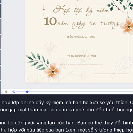
p họp lớp online đầy kỷ niệm mà bạn bè xưa sẽ yêu thích! 
buổi gặp mặt thân mật tại quán cà phê cho đến buổi hội ng
ng tôi cộng với sáng tạo của bạn. Bạn có thể thay đổi hìn
phù hợp với bữa tiệc của bạn (xem một số ý tưởng thiệp họp