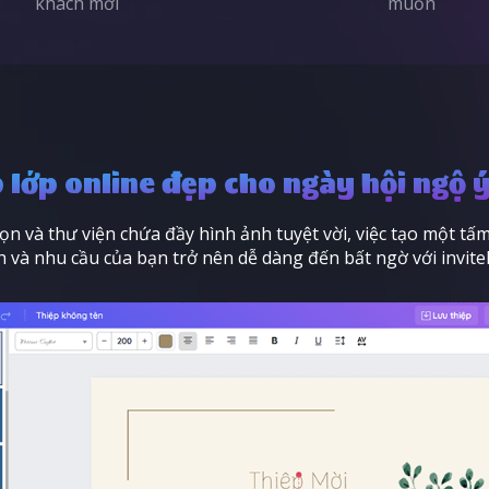
khách mời
muốn
p lớp online đẹp cho ngày hội ngộ ý
ọn và thư viện chứa đầy hình ảnh tuyệt vời, việc tạo một t
h và nhu cầu của bạn trở nên dễ dàng đến bất ngờ với invite