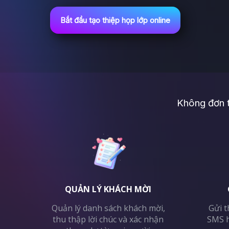
Bắt đầu tạo thiệp họp lớp online
Không đơn t
QUẢN LÝ KHÁCH MỜI
Quản lý danh sách khách mời,
Gửi t
thu thập lời chúc và xác nhận
SMS h