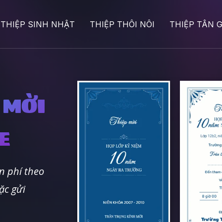
THIỆP SINH NHẬT
THIỆP THÔI NÔI
THIỆP TÂN G
 MỜI
E
n phí theo
ặc gửi