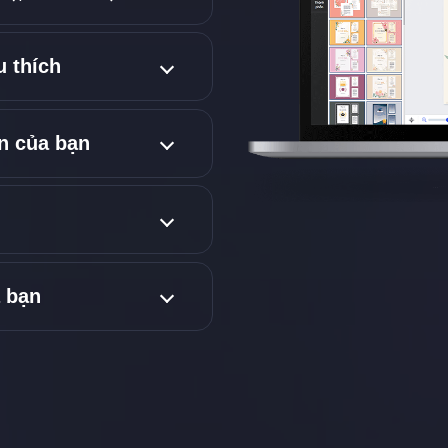
u thích
n của bạn
a bạn