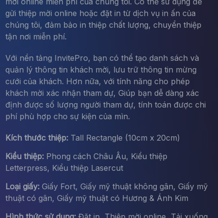
mời online miễn phí của chúng tôi. Có thể sử dụng để
gửi thiệp mời online hoặc đặt in từ dịch vụ in ấn của
chúng tôi, đảm bảo in thiệp chất lượng, chuyển thiệp
tận nơi miễn phí.
Với nền tảng InvitePro, bạn có thể tạo danh sách và
quản lý thông tin khách mời, lưu trữ thông tin mừng
cưới của khách. Hơn nữa, với tính năng cho phép
khách mời xác nhận tham dự, Giúp bạn dễ dàng xác
định được số lượng người tham dự, tính toán được chi
phí phù hợp cho sự kiện của mìn.
Kích thước thiệp:
Tall Rectangle (10cm x 20cm)
Kiểu thiệp:
Phong cách Châu Âu, Kiểu thiệp
Letterpress, Kiểu thiệp Lasercut
Loại giấy:
Giấy Fort, Giấy mỹ thuật không gân, Giấy mỹ
thuật có gân, Giấy mỹ thuật có Hương & Ánh Kim
Hình thức sử dụng:
Đặt in, Thiệp mời online, Tải xuống