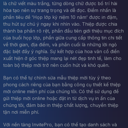
là chữ viết màu trắng, từng dòng chữ được bố trí hài
hòa tạo nên sự trang trọng và dễ đọc. Điểm nhấn là
phần tiêu đề 'Họp lớp kỷ niệm 10 năm' được in đậm,
thu hút sự chú ý ngay khi nhìn vào. Thiệp được chia
thành ba phần rõ rệt, phần đầu tiên giới thiệu mục đích
của buổi họp lớp, phần giữa cung cấp thông tin chi tiết
về thời gian, địa điểm, và phần cuối là những lời ngỏ
đặc biệt đầy ý nghĩa. Sự kết hợp của hoa văn cổ điển
xuất hiện ở góc thiệp mang lại nét đẹp tinh tế, làm cho
toàn bộ thiệp mời trở nên cuốn hút và khó quên.
Bạn có thể tự chỉnh sửa mẫu thiệp mời tùy ý theo
phong cách riêng của bạn bằng công cụ thiết kế thiệp
mời online miễn phí của chúng tôi. Có thể sử dụng để
gửi thiệp mời online hoặc đặt in từ dịch vụ in ấn của
chúng tôi, đảm bảo in thiệp chất lượng, chuyển thiệp
tận nơi miễn phí.
Với nền tảng InvitePro, bạn có thể tạo danh sách và