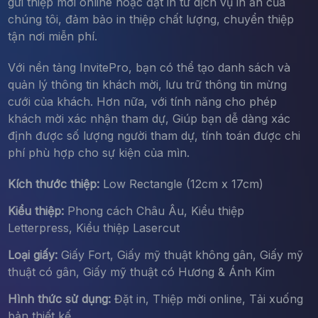
gửi thiệp mời online hoặc đặt in từ dịch vụ in ấn của
chúng tôi, đảm bảo in thiệp chất lượng, chuyển thiệp
tận nơi miễn phí.
Với nền tảng InvitePro, bạn có thể tạo danh sách và
quản lý thông tin khách mời, lưu trữ thông tin mừng
cưới của khách. Hơn nữa, với tính năng cho phép
khách mời xác nhận tham dự, Giúp bạn dễ dàng xác
định được số lượng người tham dự, tính toán được chi
phí phù hợp cho sự kiện của mìn.
Kích thước thiệp:
Low Rectangle (12cm x 17cm)
Kiểu thiệp:
Phong cách Châu Âu, Kiểu thiệp
Letterpress, Kiểu thiệp Lasercut
Loại giấy:
Giấy Fort, Giấy mỹ thuật không gân, Giấy mỹ
thuật có gân, Giấy mỹ thuật có Hương & Ánh Kim
Hình thức sử dụng:
Đặt in, Thiệp mời online, Tải xuống
bản thiết kế