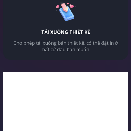
TẢI XUỐNG THIẾT KẾ
Cho phép tải xuống bản thiết kế, có thể đặt in ở
bất cứ đâu bạn muốn