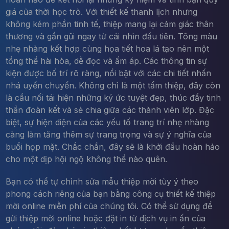
giá của thời học trò. Với thiết kế thanh lịch nhưng
không kém phần tinh tế, thiệp mang lại cảm giác thân
thương và gần gũi ngay từ cái nhìn đầu tiên. Tông màu
nhẹ nhàng kết hợp cùng họa tiết hoa lá tạo nên một
tổng thể hài hòa, dễ đọc và ấm áp. Các thông tin sự
kiện được bố trí rõ ràng, nổi bật với các chi tiết nhấn
nhá uyển chuyển. Không chỉ là một tấm thiệp, đây còn
là cầu nối tái hiện những ký ức tuyệt đẹp, thúc đẩy tinh
thần đoàn kết và sẻ chia giữa các thành viên lớp. Đặc
biệt, sự hiện diện của các yếu tố trang trí nhẹ nhàng
càng làm tăng thêm sự trang trọng và sự ý nghĩa của
buổi họp mặt. Chắc chắn, đây sẽ là khởi đầu hoàn hảo
cho một dịp hội ngộ không thể nào quên.
Bạn có thể tự chỉnh sửa mẫu thiệp mời tùy ý theo
phong cách riêng của bạn bằng công cụ thiết kế thiệp
mời online miễn phí của chúng tôi. Có thể sử dụng để
gửi thiệp mời online hoặc đặt in từ dịch vụ in ấn của