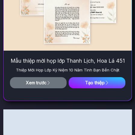
Mẫu thiệp mời họp lớp Thanh Lịch, Hoa Lá 451
Thiệp Mời Họp Lớp Kỷ Niệm 10 Năm Tình Bạn Bền Chặt
Tạo thiệp
Xem trước