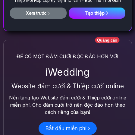
Thiệp Mời Họp Lớp Kỷ Niệm 10 Năm - Bức Thư Thời Gian
Tạo thiệp
Xem trước
Quảng cáo
ĐỂ CÓ MỘT ĐÁM CƯỚI ĐỘC ĐÁO HƠN VỚI
iWedding
Website đám cưới & Thiệp cưới online
Nền tảng tạo Website đám cưới & Thiệp cưới online
miễn phí. Cho đám cưới trở nên độc đáo hơn theo
cách riêng của bạn!
Bắt đầu miễn phí ›