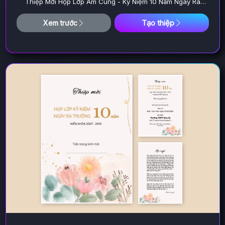
Thiệp Mời Họp Lớp Ấm Cúng - Kỷ Niệm 10 Năm Ngày Ra
Trường
Tạo thiệp
Xem trước