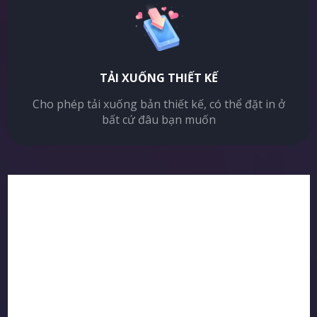
TẢI XUỐNG THIẾT KẾ
Cho phép tải xuống bản thiết kế, có thể đặt in ở
bất cứ đâu bạn muốn