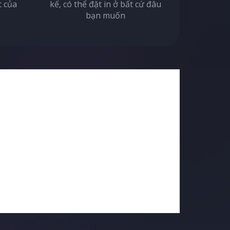
c của
kế, có thể đặt in ở bất cứ đâu
bạn muốn