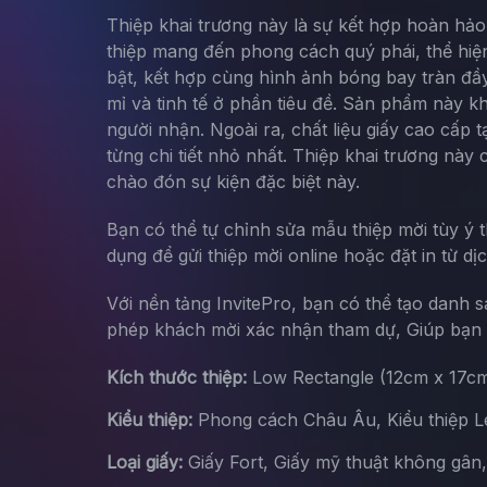
Thiệp khai trương này là sự kết hợp hoàn hảo
thiệp mang đến phong cách quý phái, thể hiện 
bật, kết hợp cùng hình ảnh bóng bay tràn đầy
mỉ và tinh tế ở phần tiêu đề. Sản phẩm này k
người nhận. Ngoài ra, chất liệu giấy cao cấp
từng chi tiết nhỏ nhất. Thiệp khai trương nà
chào đón sự kiện đặc biệt này.
Bạn có thể tự chỉnh sửa mẫu thiệp mời tùy ý 
dụng để gửi thiệp mời online hoặc đặt in từ dị
Với nền tảng InvitePro, bạn có thể tạo danh 
phép khách mời xác nhận tham dự, Giúp bạn d
Kích thước thiệp:
Low Rectangle (12cm x 17c
Kiểu thiệp:
Phong cách Châu Âu, Kiểu thiệp Let
Loại giấy:
Giấy Fort, Giấy mỹ thuật không gân