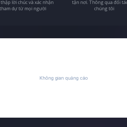
 thập lời chúc và xác nhận
tận nơi. Thông qua đối tá
tham dự từ mọi người
chúng tôi