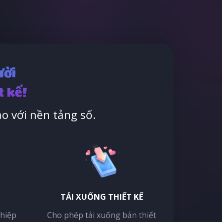
ười
t kế!
o với nền tảng số.
TẢI XUỐNG THIẾT KẾ
thiệp
Cho phép tải xuống bản thiết