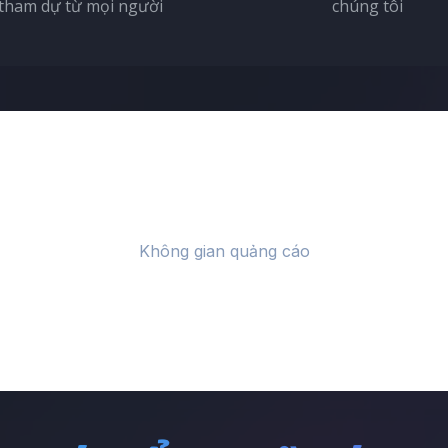
tham dự từ mọi người
chúng tôi