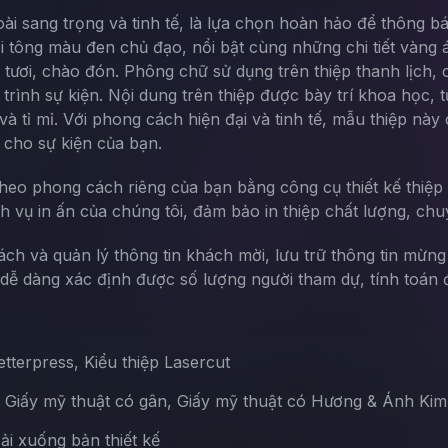
oài sang trọng và tinh tế, là lựa chọn hoàn hảo để thông 
i tông màu đen chủ đạo, nổi bật cùng những chi tiết vàng
 tươi, chào đón. Phông chữ sử dụng trên thiệp thanh lịch,
ình sự kiện. Nội dung trên thiệp được bày trí khoa học, từ
p và tỉ mỉ. Với phong cách hiện đại và tinh tế, mẫu thiệp 
 cho sự kiện của bạn.
theo phong cách riêng của bạn bằng công cụ thiết kế thiệp 
ch vụ in ấn của chúng tôi, đảm bảo in thiệp chất lượng, chu
sách và quản lý thông tin khách mời, lưu trữ thông tin mừn
ễ dàng xác định được số lượng người tham dự, tính toán đ
terpress, Kiểu thiệp Lasercut
, Giấy mỹ thuật có gân, Giấy mỹ thuật có Hương & Ánh Kim
Tải xuống bản thiết kế