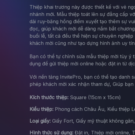
Thiệp khai trương này được thiết kế với vẻ ng
nhánh mới. Mẫu thiệp toát lên sự đẳng cấp vớ
dải ruy-băng hồng điểm xuyết tạo thêm sự vui
đọc, giúp khách mời dễ dàng nắm bắt chương tr
buổi lễ, tất cả đều thể hiện sự chuyên nghiệ
khách mời cũng như tạo dựng hình ảnh uy tín
Bạn có thể tự chỉnh sửa mẫu thiệp mời tùy ý 
dụng để gửi thiệp mời online hoặc đặt in từ dị
Với nền tảng InvitePro, bạn có thể tạo danh 
phép khách mời xác nhận tham dự, Giúp bạn d
Kích thước thiệp:
Square (15cm x 15cm)
Kiểu thiệp:
Phong cách Châu Âu, Kiểu thiệp Let
Loại giấy:
Giấy Fort, Giấy mỹ thuật không gân
Hình thức sử dụng:
Đặt in, Thiệp mời online, 