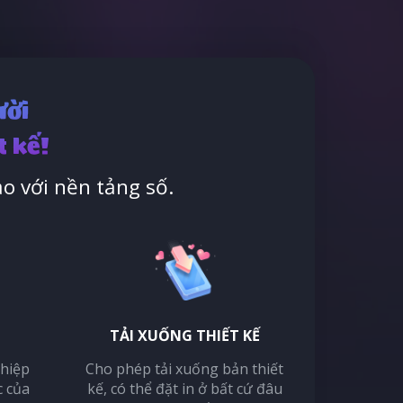
ười
t kế!
o với nền tảng số.
TẢI XUỐNG THIẾT KẾ
thiệp
Cho phép tải xuống bản thiết
c của
kế, có thể đặt in ở bất cứ đâu