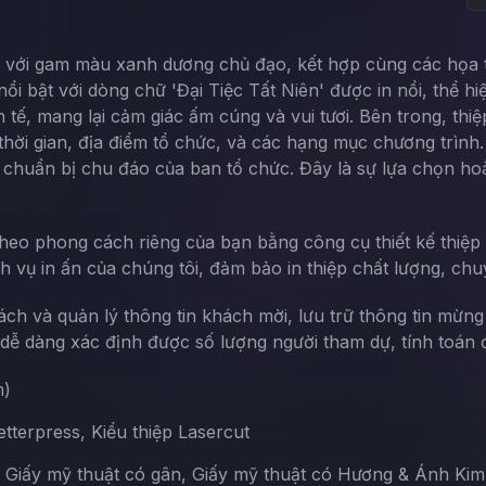
h tế với gam màu xanh dương chủ đạo, kết hợp cùng các họa
ổi bật với dòng chữ 'Đại Tiệc Tất Niên' được in nổi, thể hi
h tế, mang lại cảm giác ấm cúng và vui tươi. Bên trong, th
với thời gian, địa điểm tổ chức, và các hạng mục chương trì
ự chuẩn bị chu đáo của ban tổ chức. Đây là sự lựa chọn h
theo phong cách riêng của bạn bằng công cụ thiết kế thiệp 
ch vụ in ấn của chúng tôi, đảm bảo in thiệp chất lượng, chu
sách và quản lý thông tin khách mời, lưu trữ thông tin mừn
ễ dàng xác định được số lượng người tham dự, tính toán đ
m)
terpress, Kiểu thiệp Lasercut
, Giấy mỹ thuật có gân, Giấy mỹ thuật có Hương & Ánh Kim