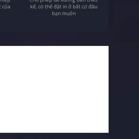
c của
kế, có thể đặt in ở bất cứ đâu
bạn muốn