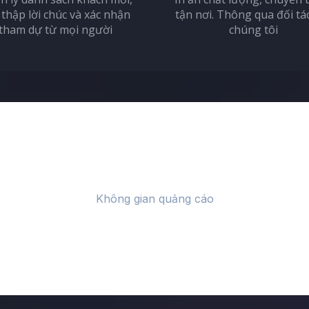
 thập lời chúc và xác nhận
tận nơi. Thông qua đối tá
tham dự từ mọi người
chúng tôi