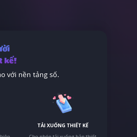
ười
t kế!
o với nền tảng số.
TẢI XUỐNG THIẾT KẾ
thiệp
Cho phép tải xuống bản thiết