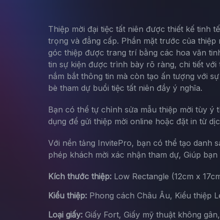
Thiệp mời đại tiệc tất niên được thiết kế tin
trọng và đẳng cấp. Phần mặt trước của thiệp n
góc thiệp được trang trí bằng các hoa văn tin
tin sự kiện được trình bày rõ ràng, chi tiết 
nắm bắt thông tin mà còn tạo ấn tượng với s
bè tham dự buổi tiệc tất niên đầy ý nghĩa.
Bạn có thể tự chỉnh sửa mẫu thiệp mời tùy ý 
dụng để gửi thiệp mời online hoặc đặt in từ dị
Với nền tảng InvitePro, bạn có thể tạo danh 
phép khách mời xác nhận tham dự, Giúp bạn d
Kích thước thiệp:
Low Rectangle (12cm x 17c
Kiểu thiệp:
Phong cách Châu Âu, Kiểu thiệp Let
Loại giấy:
Giấy Fort, Giấy mỹ thuật không gân