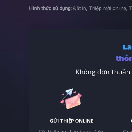
Hình thức sử dụng:
Đặt in, Thiệp mời online, 
La
thôn
Không đơn thuần l
GỬI THIỆP ONLINE
Gửi thiệp qua Facebook, Zalo,
Quả