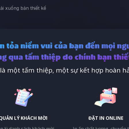
Tải xuống bản thiết kế
n tỏa niềm vui của bạn đến mọi ng
g qua tấm thiệp do chính bạn thiế
à một tấm thiệp, một sự kết hợp hoàn hả
QUẢN LÝ KHÁCH MỜI
ĐẶT IN ONLINE
n lý danh sách khách mời,
In ấn chất lượng, chuyển 