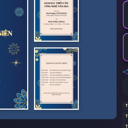
T
T
T