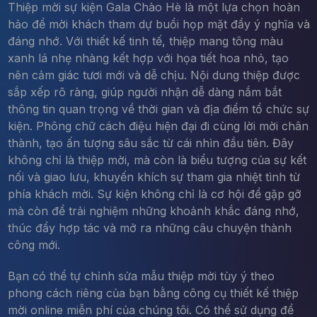
Thiệp mời sự kiện Gala Chào Hè là một lựa chọn hoàn
hảo để mời khách tham dự buổi họp mặt đầy ý nghĩa và
đáng nhớ. Với thiết kế tinh tế, thiệp mang tông màu
xanh lá nhẹ nhàng kết hợp với họa tiết hoa nhỏ, tạo
nên cảm giác tươi mới và dễ chịu. Nội dung thiệp được
sắp xếp rõ ràng, giúp người nhận dễ dàng nắm bắt
thông tin quan trọng về thời gian và địa điểm tổ chức sự
kiện. Phông chữ cách điệu hiện đại đi cùng lời mời chân
thành, tạo ấn tượng sâu sắc từ cái nhìn đầu tiên. Đây
không chỉ là thiệp mời, mà còn là biểu tượng của sự kết
nối và giao lưu, khuyến khích sự tham gia nhiệt tình từ
phía khách mời. Sự kiện không chỉ là cơ hội để gặp gỡ
mà còn để trải nghiệm những khoảnh khắc đáng nhớ,
thúc đẩy hợp tác và mở ra những câu chuyện thành
công mới.
Bạn có thể tự chỉnh sửa mẫu thiệp mời tùy ý theo
phong cách riêng của bạn bằng công cụ thiết kế thiệp
mời online miễn phí của chúng tôi. Có thể sử dụng để