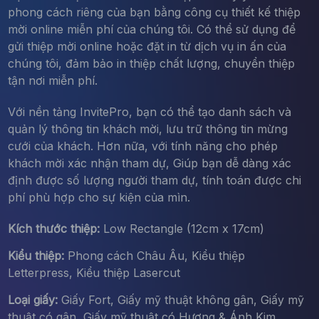
phong cách riêng của bạn bằng công cụ thiết kế thiệp
mời online miễn phí của chúng tôi. Có thể sử dụng để
gửi thiệp mời online hoặc đặt in từ dịch vụ in ấn của
chúng tôi, đảm bảo in thiệp chất lượng, chuyển thiệp
tận nơi miễn phí.
Với nền tảng InvitePro, bạn có thể tạo danh sách và
quản lý thông tin khách mời, lưu trữ thông tin mừng
cưới của khách. Hơn nữa, với tính năng cho phép
khách mời xác nhận tham dự, Giúp bạn dễ dàng xác
định được số lượng người tham dự, tính toán được chi
phí phù hợp cho sự kiện của mìn.
Kích thước thiệp:
Low Rectangle (12cm x 17cm)
Kiểu thiệp:
Phong cách Châu Âu, Kiểu thiệp
Letterpress, Kiểu thiệp Lasercut
Loại giấy:
Giấy Fort, Giấy mỹ thuật không gân, Giấy mỹ
thuật có gân, Giấy mỹ thuật có Hương & Ánh Kim