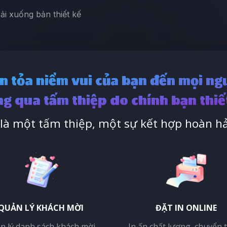
Tải xuống bản thiết kế
n tỏa niềm vui của bạn đến mọi ng
g qua tấm thiệp do chính bạn thiế
à một tấm thiệp, một sự kết hợp hoàn hả
QUẢN LÝ KHÁCH MỜI
ĐẶT IN ONLINE
n lý danh sách khách mời,
In ấn chất lượng, chuyển 