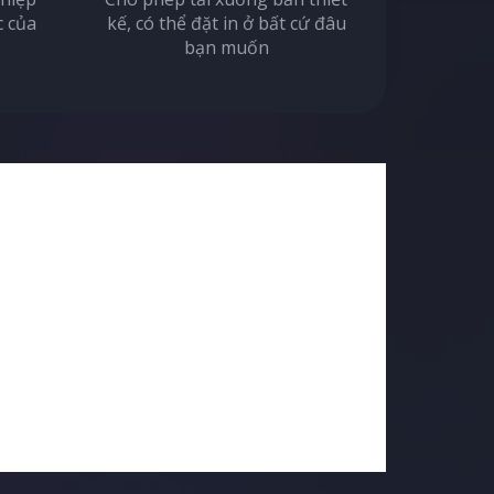
c của
kế, có thể đặt in ở bất cứ đâu
bạn muốn