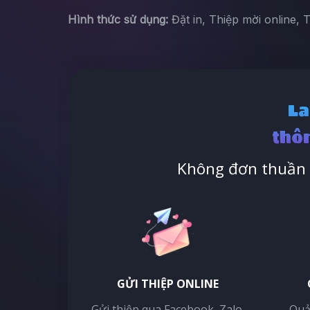
Hình thức sử dụng:
Đặt in, Thiệp mời online, 
La
thôn
Không đơn thuần l
GỬI THIỆP ONLINE
Gửi thiệp qua Facebook, Zalo,
Quả