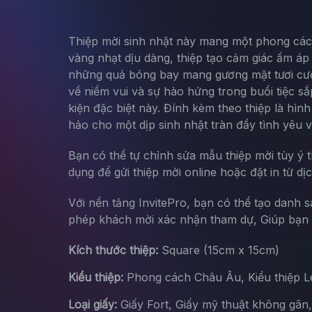
Thiệp mời sinh nhật này mang một phong cách 
vàng nhạt dịu dàng, thiệp tạo cảm giác ấm áp 
những quả bóng bay mang gương mặt tươi cười
về niềm vui và sự hào hứng trong buổi tiệc sắ
kiện đặc biệt này. Đính kèm theo thiệp là hìn
hảo cho một dịp sinh nhật tràn đầy tình yêu v
Bạn có thể tự chỉnh sửa mẫu thiệp mời tùy ý 
dụng để gửi thiệp mời online hoặc đặt in từ dị
Với nền tảng InvitePro, bạn có thể tạo danh 
phép khách mời xác nhận tham dự, Giúp bạn d
Kích thước thiệp:
Square (15cm x 15cm)
Kiểu thiệp:
Phong cách Châu Âu, Kiểu thiệp Let
Loại giấy:
Giấy Fort, Giấy mỹ thuật không gân