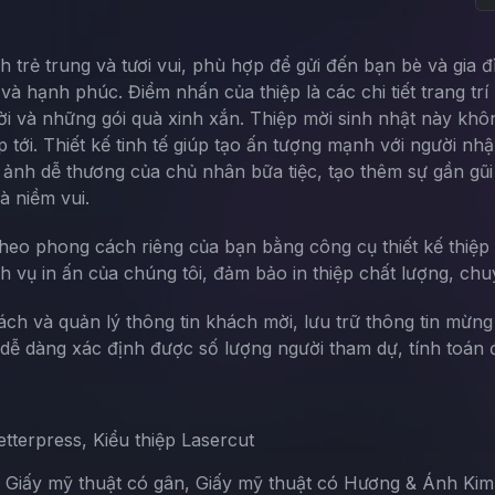
trẻ trung và tươi vui, phù hợp để gửi đến bạn bè và gia 
và hạnh phúc. Điểm nhấn của thiệp là các chi tiết trang tr
 và những gói quà xinh xắn. Thiệp mời sinh nhật này không
p tới. Thiết kế tinh tế giúp tạo ấn tượng mạnh với người nh
h ảnh dễ thương của chủ nhân bữa tiệc, tạo thêm sự gần gũi
à niềm vui.
theo phong cách riêng của bạn bằng công cụ thiết kế thiệp 
ch vụ in ấn của chúng tôi, đảm bảo in thiệp chất lượng, chu
sách và quản lý thông tin khách mời, lưu trữ thông tin mừn
ễ dàng xác định được số lượng người tham dự, tính toán đ
terpress, Kiểu thiệp Lasercut
, Giấy mỹ thuật có gân, Giấy mỹ thuật có Hương & Ánh Kim