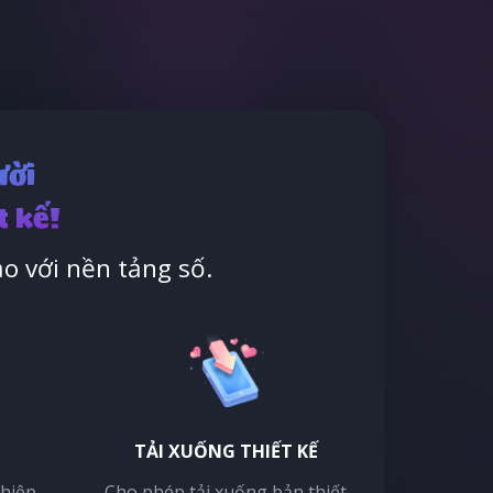
ười
t kế!
o với nền tảng số.
TẢI XUỐNG THIẾT KẾ
thiệp
Cho phép tải xuống bản thiết