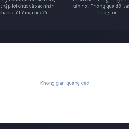
 thập lời chúc và xác nhận
tận nơi. Thông qua đối tá
tham dự từ mọi người
chúng tôi