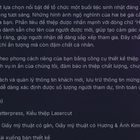
lựa chọn nổi bật để tổ chức một buổi tiệc sinh nhật đáng n
vồng tươi sáng. Những hình ảnh ngộ nghĩnh của hai bé gái 
a bạn. Phần tiêu đề thiệp được nhấn mạnh với dòng chữ 'Ha
còn dành sẵn cho tên của người được mời, giúp tạo cảm giác
 rõ ràng, giúp người nhận dễ dàng sắp xếp tham gia. Đây ch
 chỉ ấn tượng mà còn đậm chất cá nhân.
theo phong cách riêng của bạn bằng công cụ thiết kế thiệp 
ch vụ in ấn của chúng tôi, đảm bảo in thiệp chất lượng, chu
sách và quản lý thông tin khách mời, lưu trữ thông tin mừn
ễ dàng xác định được số lượng người tham dự, tính toán đ
m)
terpress, Kiểu thiệp Lasercut
, Giấy mỹ thuật có gân, Giấy mỹ thuật có Hương & Ánh Kim
Tải xuống bản thiết kế