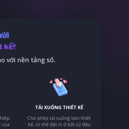
ười
t kế!
o với nền tảng số.
TẢI XUỐNG THIẾT KẾ
thiệp
Cho phép tải xuống bản thiết
c của
kế, có thể đặt in ở bất cứ đâu