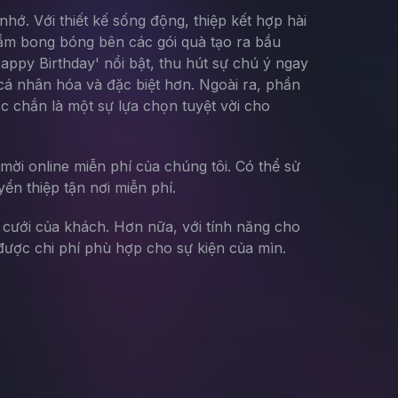
hớ. Với thiết kế sống động, thiệp kết hợp hài
cầm bong bóng bên các gói quà tạo ra bầu
ppy Birthday' nổi bật, thu hút sự chú ý ngay
 cá nhân hóa và đặc biệt hơn. Ngoài ra, phần
ắc chắn là một sự lựa chọn tuyệt vời cho
mời online miễn phí của chúng tôi. Có thể sử
yển thiệp tận nơi miễn phí.
g cưới của khách. Hơn nữa, với tính năng cho
ược chi phí phù hợp cho sự kiện của mìn.