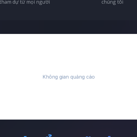
tham dự từ mọi người
chúng tôi