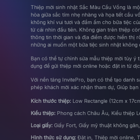
Thiệp mời sinh nhật Sắc Màu Cầu Vồng là một 
hòa giữa sắc tím nhẹ nhàng và họa tiết cầu 
không khí vui tươi và đầm ấm cho bữa tiệc củ
từ cái nhìn đầu tiên. Không gian trên thiệp 
thông tin thời gian và địa điểm được hiển thị
những ai muốn một bữa tiệc sinh nhật không
Bạn có thể tự chỉnh sửa mẫu thiệp mời tùy ý 
dụng để gửi thiệp mời online hoặc đặt in từ dị
Với nền tảng InvitePro, bạn có thể tạo danh 
phép khách mời xác nhận tham dự, Giúp bạn d
Kích thước thiệp:
Low Rectangle (12cm x 17c
Kiểu thiệp:
Phong cách Châu Âu, Kiểu thiệp Let
Loại giấy:
Giấy Fort, Giấy mỹ thuật không gân
Hình thức sử dụng:
Đặt in, Thiệp mời online, 