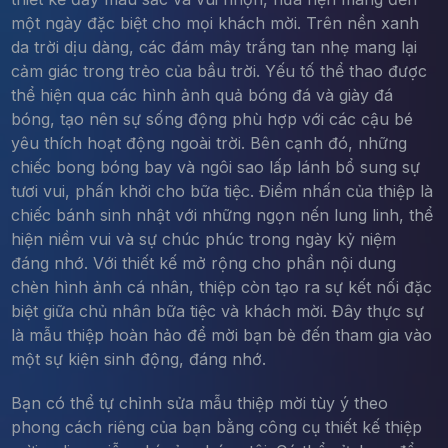
một ngày đặc biệt cho mọi khách mời. Trên nền xanh
da trời dịu dàng, các đám mây trắng tan nhẹ mang lại
cảm giác trong trẻo của bầu trời. Yếu tố thể thao được
thể hiện qua các hình ảnh quả bóng đá và giày đá
bóng, tạo nên sự sống động phù hợp với các cậu bé
yêu thích hoạt động ngoài trời. Bên cạnh đó, những
chiếc bong bóng bay và ngôi sao lấp lánh bổ sung sự
tươi vui, phấn khởi cho bữa tiệc. Điểm nhấn của thiệp là
chiếc bánh sinh nhật với những ngọn nến lung linh, thể
hiện niềm vui và sự chúc phúc trong ngày kỷ niệm
đáng nhớ. Với thiết kế mở rộng cho phần nội dung
chèn hình ảnh cá nhân, thiệp còn tạo ra sự kết nối đặc
biệt giữa chủ nhân bữa tiệc và khách mời. Đây thực sự
là mẫu thiệp hoàn hảo để mời bạn bè đến tham gia vào
một sự kiện sinh động, đáng nhớ.
Bạn có thể tự chỉnh sửa mẫu thiệp mời tùy ý theo
phong cách riêng của bạn bằng công cụ thiết kế thiệp