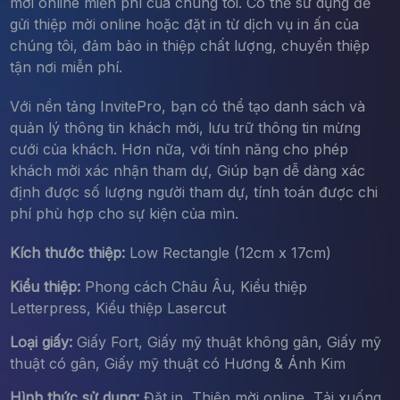
mời online miễn phí của chúng tôi. Có thể sử dụng để
gửi thiệp mời online hoặc đặt in từ dịch vụ in ấn của
chúng tôi, đảm bảo in thiệp chất lượng, chuyển thiệp
tận nơi miễn phí.
Với nền tảng InvitePro, bạn có thể tạo danh sách và
quản lý thông tin khách mời, lưu trữ thông tin mừng
cưới của khách. Hơn nữa, với tính năng cho phép
khách mời xác nhận tham dự, Giúp bạn dễ dàng xác
định được số lượng người tham dự, tính toán được chi
phí phù hợp cho sự kiện của mìn.
Kích thước thiệp:
Low Rectangle (12cm x 17cm)
Kiểu thiệp:
Phong cách Châu Âu, Kiểu thiệp
Letterpress, Kiểu thiệp Lasercut
Loại giấy:
Giấy Fort, Giấy mỹ thuật không gân, Giấy mỹ
thuật có gân, Giấy mỹ thuật có Hương & Ánh Kim
Hình thức sử dụng:
Đặt in, Thiệp mời online, Tải xuống