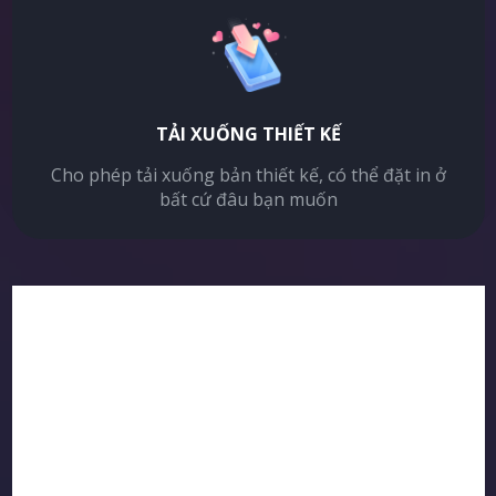
TẢI XUỐNG THIẾT KẾ
Cho phép tải xuống bản thiết kế, có thể đặt in ở
bất cứ đâu bạn muốn