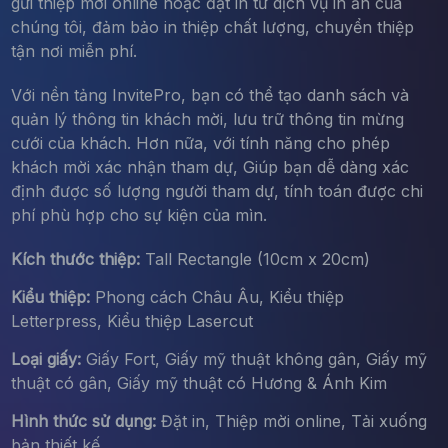
gửi thiệp mời online hoặc đặt in từ dịch vụ in ấn của
chúng tôi, đảm bảo in thiệp chất lượng, chuyển thiệp
tận nơi miễn phí.
Với nền tảng InvitePro, bạn có thể tạo danh sách và
quản lý thông tin khách mời, lưu trữ thông tin mừng
cưới của khách. Hơn nữa, với tính năng cho phép
khách mời xác nhận tham dự, Giúp bạn dễ dàng xác
định được số lượng người tham dự, tính toán được chi
phí phù hợp cho sự kiện của mìn.
Kích thước thiệp:
Tall Rectangle (10cm x 20cm)
Kiểu thiệp:
Phong cách Châu Âu, Kiểu thiệp
Letterpress, Kiểu thiệp Lasercut
Loại giấy:
Giấy Fort, Giấy mỹ thuật không gân, Giấy mỹ
thuật có gân, Giấy mỹ thuật có Hương & Ánh Kim
Hình thức sử dụng:
Đặt in, Thiệp mời online, Tải xuống
bản thiết kế