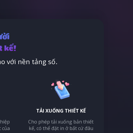
ười
t kế!
o với nền tảng số.
TẢI XUỐNG THIẾT KẾ
thiệp
Cho phép tải xuống bản thiết
c của
kế, có thể đặt in ở bất cứ đâu