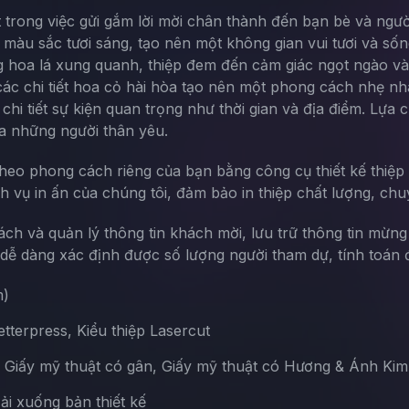
ệt trong việc gửi gắm lời mời chân thành đến bạn bè và ngư
màu sắc tươi sáng, tạo nên một không gian vui tươi và sốn
g hoa lá xung quanh, thiệp đem đến cảm giác ngọt ngào và
c chi tiết hoa cỏ hài hòa tạo nên một phong cách nhẹ nhàn
chi tiết sự kiện quan trọng như thời gian và địa điểm. Lựa
ủa những người thân yêu.
theo phong cách riêng của bạn bằng công cụ thiết kế thiệp 
ch vụ in ấn của chúng tôi, đảm bảo in thiệp chất lượng, chu
sách và quản lý thông tin khách mời, lưu trữ thông tin mừn
ễ dàng xác định được số lượng người tham dự, tính toán đ
m)
terpress, Kiểu thiệp Lasercut
, Giấy mỹ thuật có gân, Giấy mỹ thuật có Hương & Ánh Kim
Tải xuống bản thiết kế