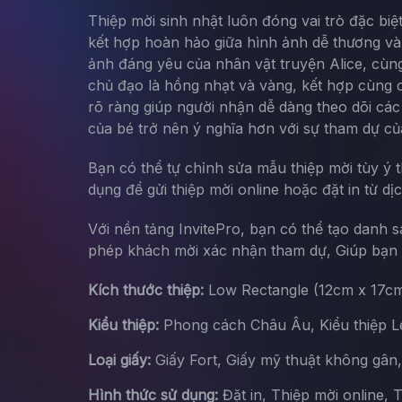
Thiệp mời sinh nhật luôn đóng vai trò đặc bi
kết hợp hoàn hảo giữa hình ảnh dễ thương và 
ảnh đáng yêu của nhân vật truyện Alice, cùn
chủ đạo là hồng nhạt và vàng, kết hợp cùng cá
rõ ràng giúp người nhận dễ dàng theo dõi các 
của bé trở nên ý nghĩa hơn với sự tham dự c
Bạn có thể tự chỉnh sửa mẫu thiệp mời tùy ý 
dụng để gửi thiệp mời online hoặc đặt in từ dị
Với nền tảng InvitePro, bạn có thể tạo danh 
phép khách mời xác nhận tham dự, Giúp bạn d
Kích thước thiệp:
Low Rectangle (12cm x 17c
Kiểu thiệp:
Phong cách Châu Âu, Kiểu thiệp Let
Loại giấy:
Giấy Fort, Giấy mỹ thuật không gân
Hình thức sử dụng:
Đặt in, Thiệp mời online, 