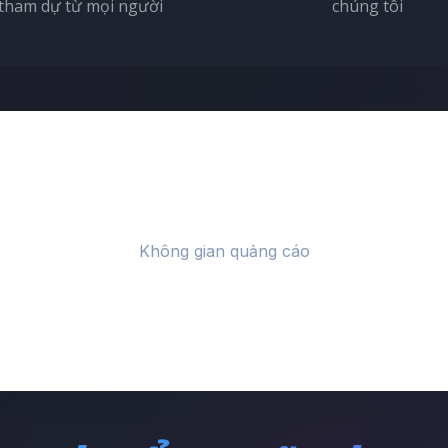
tham dự từ mọi người
chúng tôi