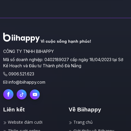
Vì cuộc sống hạnh phúc!
CÔNG TY TNHH BIIHAPPY
Mã số doanh nghiệp: 0402189027 cấp ngày 18/04/2023 tại Sở
Kế Hoạch và Đầu tư Thành phố Đà Nẵng
0906.521.623
info@biihappy.com
Liên kết
Về Biihappy
Website đám cưới
Trang chủ
Thiệp cưới online
Giới thiệu về Biihappy