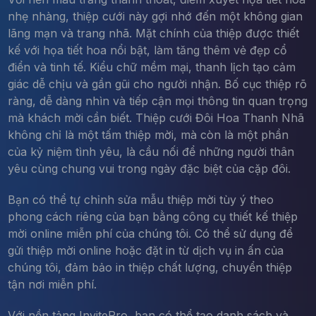
nhẹ nhàng, thiệp cưới này gợi nhớ đến một không gian
lãng mạn và trang nhã. Mặt chính của thiệp được thiết
kế với họa tiết hoa nổi bật, làm tăng thêm vẻ đẹp cổ
điển và tinh tế. Kiểu chữ mềm mại, thanh lịch tạo cảm
giác dễ chịu và gần gũi cho người nhận. Bố cục thiệp rõ
ràng, dễ dàng nhìn và tiếp cận mọi thông tin quan trọng
mà khách mời cần biết. Thiệp cưới Đôi Hoa Thanh Nhã
không chỉ là một tấm thiệp mời, mà còn là một phần
của kỷ niệm tình yêu, là cầu nối để những người thân
yêu cùng chung vui trong ngày đặc biệt của cặp đôi.
Bạn có thể tự chỉnh sửa mẫu thiệp mời tùy ý theo
phong cách riêng của bạn bằng công cụ thiết kế thiệp
mời online miễn phí của chúng tôi. Có thể sử dụng để
gửi thiệp mời online hoặc đặt in từ dịch vụ in ấn của
chúng tôi, đảm bảo in thiệp chất lượng, chuyển thiệp
tận nơi miễn phí.
Với nền tảng InvitePro, bạn có thể tạo danh sách và