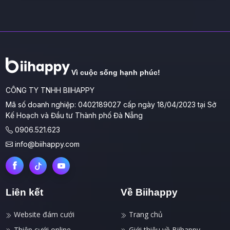
Vì cuộc sống hạnh phúc!
CÔNG TY TNHH BIIHAPPY
Mã số doanh nghiệp: 0402189027 cấp ngày 18/04/2023 tại Sở
Kế Hoạch và Đầu tư Thành phố Đà Nẵng
0906.521.623
info@biihappy.com
Liên kết
Về Biihappy
Website đám cưới
Trang chủ
Thiệp cưới online
Giới thiệu về Biihappy