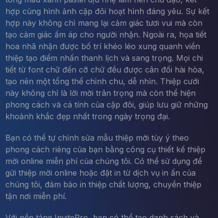
hợp cùng hình ảnh cặp đôi hoạt hình đáng yêu. Sự kết
hợp này không chỉ mang lại cảm giác tươi vui mà còn
tạo cảm giác ấm áp cho người nhận. Ngoài ra, họa tiết
hoa nhã nhặn được bố trí khéo léo xung quanh viền
thiệp tạo điểm nhấn thanh lịch và sang trọng. Mọi chi
tiết từ font chữ đến cỡ chữ đều được cân đối hài hòa,
tạo nên một tổng thể chỉnh chu, dễ nhìn. Thiệp cưới
này không chỉ là lời mời trân trọng mà còn thể hiện
phong cách và cá tính của cặp đôi, giúp lưu giữ những
khoảnh khắc đẹp nhất trong ngày trọng đại.
Bạn có thể tự chỉnh sửa mẫu thiệp mời tùy ý theo
phong cách riêng của bạn bằng công cụ thiết kế thiệp
mời online miễn phí của chúng tôi. Có thể sử dụng để
gửi thiệp mời online hoặc đặt in từ dịch vụ in ấn của
chúng tôi, đảm bảo in thiệp chất lượng, chuyển thiệp
tận nơi miễn phí.
Với nền tảng InvitePro, bạn có thể tạo danh sách và