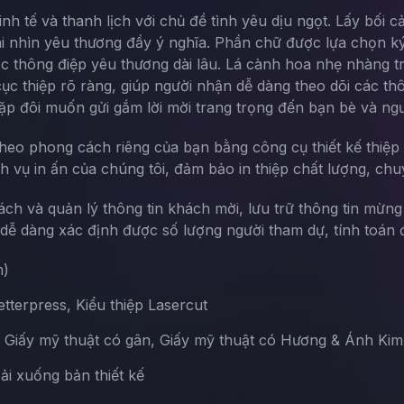
inh tế và thanh lịch với chủ đề tình yêu dịu ngọt. Lấy bối
ái nhìn yêu thương đầy ý nghĩa. Phần chữ được lựa chọn ký
c thông điệp yêu thương dài lâu. Lá cành hoa nhẹ nhàng tr
ục thiệp rõ ràng, giúp người nhận dễ dàng theo dõi các thô
p đôi muốn gửi gắm lời mời trang trọng đến bạn bè và ngư
theo phong cách riêng của bạn bằng công cụ thiết kế thiệp 
ch vụ in ấn của chúng tôi, đảm bảo in thiệp chất lượng, chu
sách và quản lý thông tin khách mời, lưu trữ thông tin mừn
ễ dàng xác định được số lượng người tham dự, tính toán đ
m)
terpress, Kiểu thiệp Lasercut
, Giấy mỹ thuật có gân, Giấy mỹ thuật có Hương & Ánh Kim
Tải xuống bản thiết kế