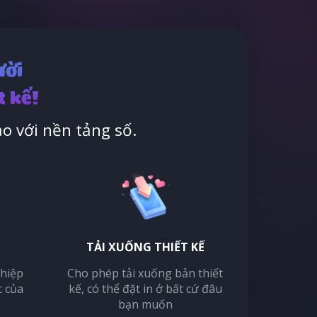
ười
t kế!
o với nền tảng số.
TẢI XUỐNG THIẾT KẾ
thiệp
Cho phép tải xuống bản thiết
c của
kế, có thể đặt in ở bất cứ đâu
bạn muốn