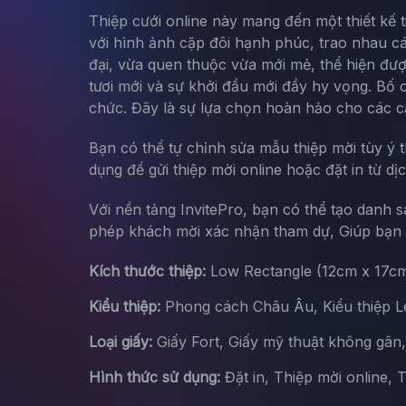
Thiệp cưới online này mang đến một thiết kế t
với hình ảnh cặp đôi hạnh phúc, trao nhau c
đại, vừa quen thuộc vừa mới mẻ, thể hiện đượ
tươi mới và sự khởi đầu mới đầy hy vọng. Bố c
chức. Đây là sự lựa chọn hoàn hảo cho các cặ
Bạn có thể tự chỉnh sửa mẫu thiệp mời tùy ý 
dụng để gửi thiệp mời online hoặc đặt in từ dị
Với nền tảng InvitePro, bạn có thể tạo danh 
phép khách mời xác nhận tham dự, Giúp bạn d
Kích thước thiệp:
Low Rectangle (12cm x 17c
Kiểu thiệp:
Phong cách Châu Âu, Kiểu thiệp Let
Loại giấy:
Giấy Fort, Giấy mỹ thuật không gân
Hình thức sử dụng:
Đặt in, Thiệp mời online, 