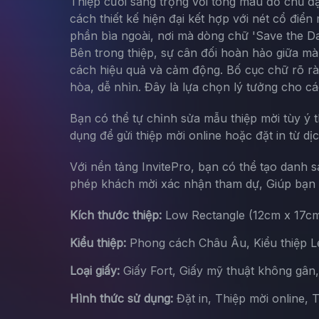
Thiệp cưới sang trọng với tông màu đỏ chủ đ
cách thiết kế hiện đại kết hợp với nét cổ điển
phần bìa ngoài, nơi mà dòng chữ 'Save the Da
Bên trong thiệp, sự cân đối hoàn hảo giữa màu
cách hiệu quả và cảm động. Bố cục chữ rõ ràn
hòa, dễ nhìn. Đây là lựa chọn lý tưởng cho c
Bạn có thể tự chỉnh sửa mẫu thiệp mời tùy ý 
dụng để gửi thiệp mời online hoặc đặt in từ dị
Với nền tảng InvitePro, bạn có thể tạo danh 
phép khách mời xác nhận tham dự, Giúp bạn d
Kích thước thiệp:
Low Rectangle (12cm x 17c
Kiểu thiệp:
Phong cách Châu Âu, Kiểu thiệp Let
Loại giấy:
Giấy Fort, Giấy mỹ thuật không gân
Hình thức sử dụng:
Đặt in, Thiệp mời online, 