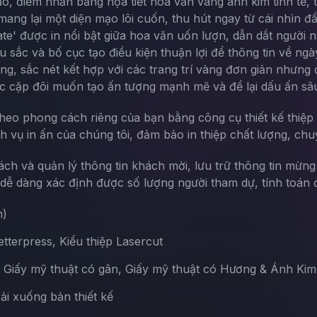
ạo, điểm nhấn bằng họa tiết hoa văn vàng ánh kim tinh tế,
 mang lại một diện mạo lôi cuốn, thu hút ngay từ cái nhìn 
te' được in nổi bật giữa hoa văn uốn lượn, dẫn dắt người n
 sắc và bố cục tạo điều kiện thuận lợi để thông tin về ngà
g, sắc nét kết hợp với các trang trí vàng đơn giản nhưng 
ác cặp đôi muốn tạo ấn tượng mạnh mẽ và để lại dấu ấn sâ
theo phong cách riêng của bạn bằng công cụ thiết kế thiệp 
ch vụ in ấn của chúng tôi, đảm bảo in thiệp chất lượng, chu
sách và quản lý thông tin khách mời, lưu trữ thông tin mừn
ễ dàng xác định được số lượng người tham dự, tính toán đ
m)
terpress, Kiểu thiệp Lasercut
, Giấy mỹ thuật có gân, Giấy mỹ thuật có Hương & Ánh Kim
Tải xuống bản thiết kế