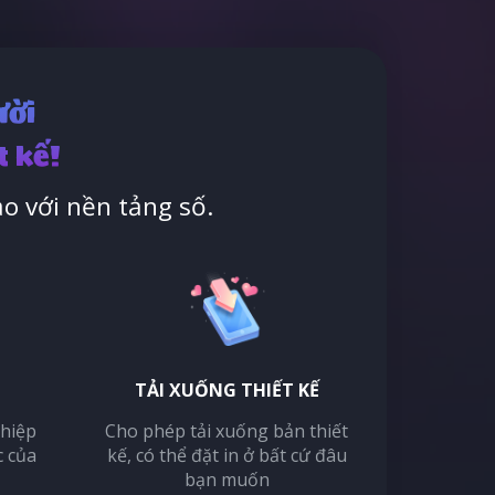
ười
t kế!
o với nền tảng số.
TẢI XUỐNG THIẾT KẾ
thiệp
Cho phép tải xuống bản thiết
c của
kế, có thể đặt in ở bất cứ đâu
bạn muốn